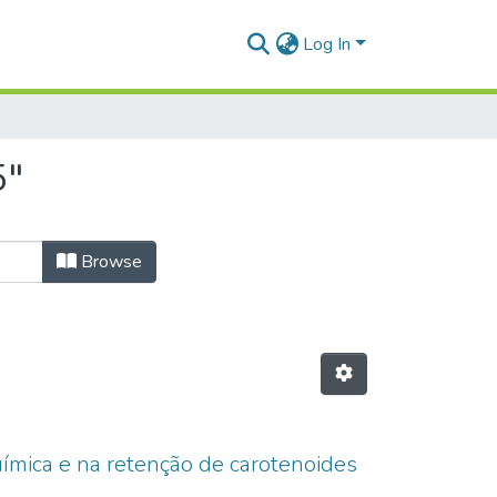
Log In
5"
Browse
uímica e na retenção de carotenoides