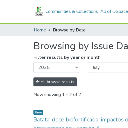
Communities & Collections
All of DSpace
Home
Browse by Date
Browsing by Issue Da
Filter results by year or month
All browse results
Now showing
1 - 2 of 2
Item type:
,
Item
Batata-doce biofortificada: impactos