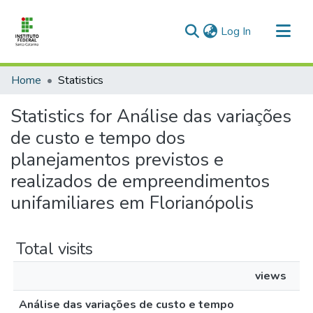
(current)
Log In
Communities & Collections
Home
Statistics
All of DSpace
Statistics for Análise das variações
Documentos úteis
de custo e tempo dos
Contatos
planejamentos previstos e
realizados de empreendimentos
unifamiliares em Florianópolis
Total visits
views
Análise das variações de custo e tempo