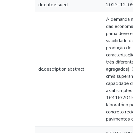
dc.date.issued
2023-12-0
A demanda mun
das economia
prima deve e
viabilidade 
produção de c
caracterizaçã
três diferen
dc.description.abstract
agregados). 
cm/s superan
capacidade d
axial simple
16416/2015 q
laboratório 
concreto rec
pavimentos d