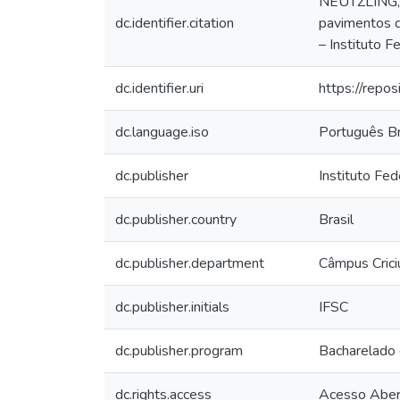
NEUTZLING, 
dc.identifier.citation
pavimentos d
– Instituto F
dc.identifier.uri
https://repos
dc.language.iso
Português Br
dc.publisher
Instituto Fed
dc.publisher.country
Brasil
dc.publisher.department
Câmpus Cric
dc.publisher.initials
IFSC
dc.publisher.program
Bacharelado 
dc.rights.access
Acesso Aber