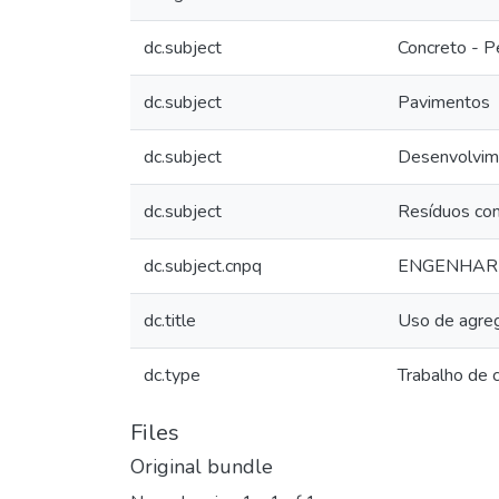
dc.subject
Concreto - P
dc.subject
Pavimentos
dc.subject
Desenvolvim
dc.subject
Resíduos com
dc.subject.cnpq
ENGENHARI
dc.title
Uso de agreg
dc.type
Trabalho de 
Files
Original bundle