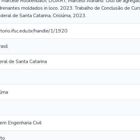
Marcele Rockenbach; DUART, Marcelo Adriano. Uso de agregado
renantes moldados in loco. 2023. Trabalho de Conclusão de Curs
ederal de Santa Catarina, Criciúma, 2023.
itorio.ifsc.edu.br/handle/1/1920
asil
eral de Santa Catarina
iúma
em Engenharia Civil
to