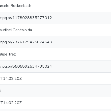
arcele Rockenbach
es.cnpq.br/1178028835277012
laudinei Genésio da
es.cnpq.br/7376179425674543
lipe Tréz
es.cnpq.br/8505892534735024
T14:02:20Z
5
T14:02:20Z