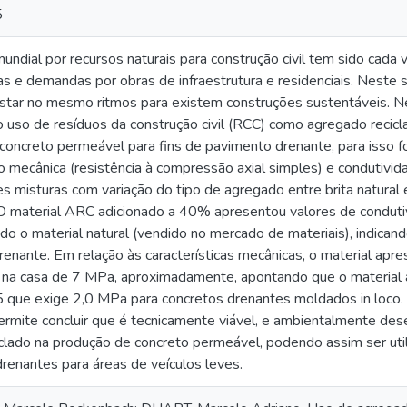
5
dial por recursos naturais para construção civil tem sido cada v
s e demandas por obras de infraestrutura e residenciais. Neste 
star no mesmo ritmos para existem construções sustentáveis. Ne
do uso de resíduos da construção civil (RCC) como agregado recic
oncreto permeável para fins de pavimento drenante, para isso foi
o mecânica (resistência à compressão axial simples) e condutivid
tes misturas com variação do tipo de agregado entre brita natura
O material ARC adicionado a 40% apresentou valores de condutiv
do o material natural (vendido no mercado de materiais), indica
renante. Em relação às características mecânicas, o material apr
s na casa de 7 MPa, aproximadamente, apontando que o materi
ue exige 2,0 MPa para concretos drenantes moldados in loco. A
permite concluir que é tecnicamente viável, e ambientalmente de
iclado na produção de concreto permeável, podendo assim ser ut
renantes para áreas de veículos leves.