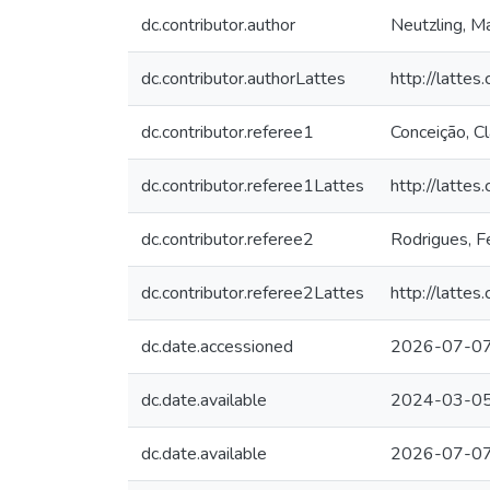
dc.contributor.author
Neutzling, M
dc.contributor.authorLattes
http://latt
dc.contributor.referee1
Conceição, C
dc.contributor.referee1Lattes
http://latt
dc.contributor.referee2
Rodrigues, Fe
dc.contributor.referee2Lattes
http://latt
dc.date.accessioned
2026-07-07
dc.date.available
2024-03-0
dc.date.available
2026-07-07