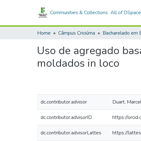
Communities & Collections
All of DSpace
Home
Câmpus Criciúma
Uso de agregado basá
moldados in loco
dc.contributor.advisor
Duart, Marce
dc.contributor.advisorID
https://orc
dc.contributor.advisorLattes
https://lat