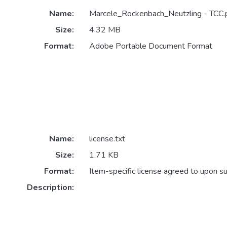
Name:
Marcele_Rockenbach_Neutzling - TCC.
Size:
4.32 MB
Format:
Adobe Portable Document Format
Name:
license.txt
Size:
1.71 KB
Format:
Item-specific license agreed to upon s
Description: