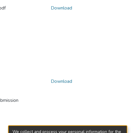
pdf
Download
Download
ubmission
We collect and process your personal information for the