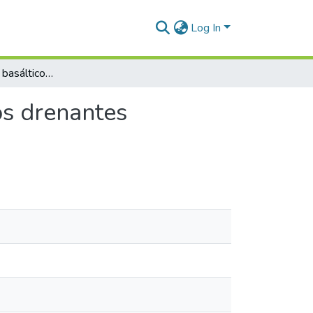
Log In
Uso de agregado basáltico reciclado em pavimentos drenantes moldados in loco
os drenantes