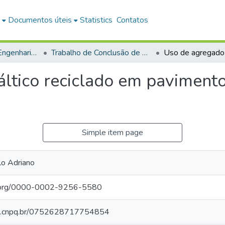
Documentos úteis
Statistics
Contatos
Bacharelado em Engenharia Civil
Trabalho de Conclusão de Curso
ltico reciclado em paviment
Simple item page
lo Adriano
id.org/0000-0002-9256-5580
tes.cnpq.br/0752628717754854