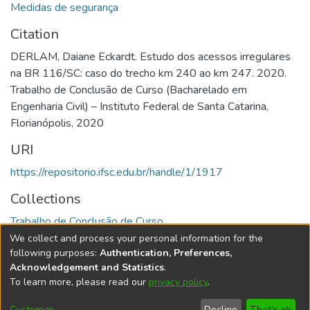
Medidas de segurança
Citation
DERLAM, Daiane Eckardt. Estudo dos acessos irregulares
na BR 116/SC: caso do trecho km 240 ao km 247. 2020.
Trabalho de Conclusão de Curso (Bacharelado em
Engenharia Civil) – Instituto Federal de Santa Catarina,
Florianópolis, 2020
URI
https://repositorio.ifsc.edu.br/handle/1/1917
Collections
Trabalho de Conclusão de Curso
We collect and process your personal information for the
Full item page
following purposes:
Authentication, Preferences,
Acknowledgement and Statistics
.
To learn more, please read our
privacy policy
.
DSpace software
copyright © 2002-2026
LYRASIS
Cookie
Accessibility
Privacy
End User
Send
Customize
Decline
That's ok