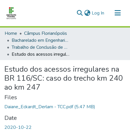
(current)
Log In
Communities & Collections
Home
Câmpus Florianópolis
All of DSpace
Bacharelado em Engenharia Civil
Trabalho de Conclusão de Curso
Documentos úteis
Estudo dos acessos irregulares na BR 116/SC: caso do trecho km 240 ao km 247
Statistics
Estudo dos acessos irregulares na
Contatos
BR 116/SC: caso do trecho km 240
ao km 247
Files
Daiane_Eckardt_Derlam - TCC.pdf
(5.47 MB)
Date
2020-10-22