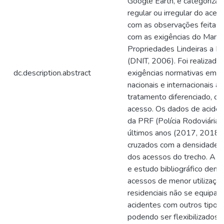
Google Earth, e categorizad
regular ou irregular do aces
com as observações feitas
com as exigências do Manu
Propriedades Lindeiras a R
(DNIT, 2006). Foi realizad
dc.description.abstract
exigências normativas em bi
nacionais e internacionais 
tratamento diferenciado, co
acesso. Os dados de aciden
da PRF (Polícia Rodoviária 
últimos anos (2017, 2018 
cruzados com a densidade, t
dos acessos do trecho. A a
e estudo bibliográfico dem
acessos de menor utilizaçã
residenciais não se equipar
acidentes com outros tipos
podendo ser flexibilizados a