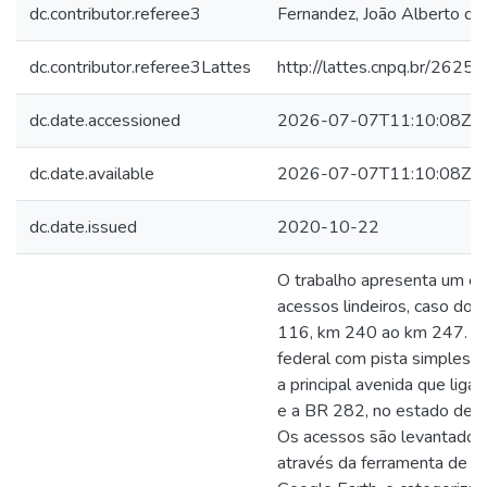
dc.contributor.referee3
Fernandez, João Alberto da
dc.contributor.referee3Lattes
http://lattes.cnpq.br/26
dc.date.accessioned
2026-07-07T11:10:08Z
dc.date.available
2026-07-07T11:10:08Z
dc.date.issued
2020-10-22
O trabalho apresenta um e
acessos lindeiros, caso do 
116, km 240 ao km 247. Tr
federal com pista simples q
a principal avenida que lig
e a BR 282, no estado de S
Os acessos são levantados 
através da ferramenta de S