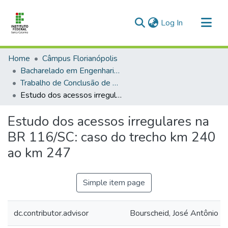
(current)
Log In
Communities & Collections
Home
Câmpus Florianópolis
All of DSpace
Bacharelado em Engenharia Civil
Trabalho de Conclusão de Curso
Documentos úteis
Estudo dos acessos irregulares na BR 116/SC: caso do trecho km 240 ao km 247
Statistics
Estudo dos acessos irregulares na
Contatos
BR 116/SC: caso do trecho km 240
ao km 247
Simple item page
dc.contributor.advisor
Bourscheid, José Antônio