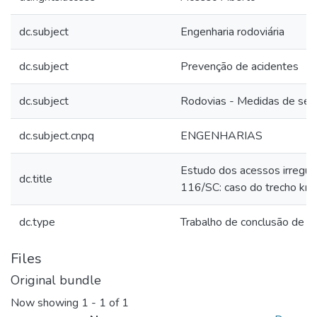
dc.subject
Engenharia rodoviária
dc.subject
Prevenção de acidentes
dc.subject
Rodovias - Medidas de seg
dc.subject.cnpq
ENGENHARIAS
Estudo dos acessos irregul
dc.title
116/SC: caso do trecho k
dc.type
Trabalho de conclusão de g
Files
Original bundle
Now showing
1 - 1 of 1