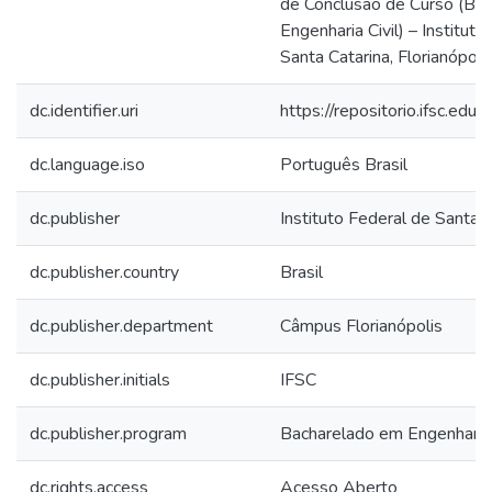
de Conclusão de Curso (Ba
Engenharia Civil) – Instituto
Santa Catarina, Florianópol
dc.identifier.uri
https://repositorio.ifsc.edu
dc.language.iso
Português Brasil
dc.publisher
Instituto Federal de Santa C
dc.publisher.country
Brasil
dc.publisher.department
Câmpus Florianópolis
dc.publisher.initials
IFSC
dc.publisher.program
Bacharelado em Engenharia 
dc.rights.access
Acesso Aberto