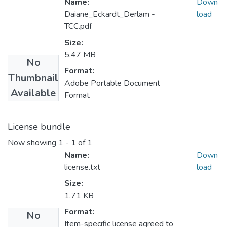
Name:
Down
Daiane_Eckardt_Derlam -
load
TCC.pdf
Size:
5.47 MB
No
Format:
Thumbnail
Adobe Portable Document
Available
Format
License bundle
Now showing
1 - 1 of 1
Name:
Down
license.txt
load
Size:
1.71 KB
Format:
No
Item-specific license agreed to