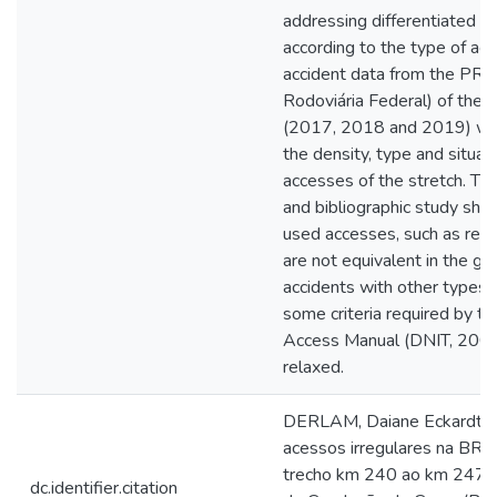
addressing differentiated t
according to the type of acc
accident data from the PRF 
Rodoviária Federal) of the l
(2017, 2018 and 2019) we
the density, type and situat
accesses of the stretch. The
and bibliographic study sho
used accesses, such as resi
are not equivalent in the ge
accidents with other types 
some criteria required by the
Access Manual (DNIT, 2006
relaxed.
DERLAM, Daiane Eckardt. 
acessos irregulares na BR 
trecho km 240 ao km 247. 
dc.identifier.citation